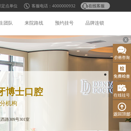
保定点单位
客服电话：4000000932
在线客服
生团队
来院路线
预约挂号
品牌连锁
X
儿童齿科
牙博士口腔
分机构
路309号301室