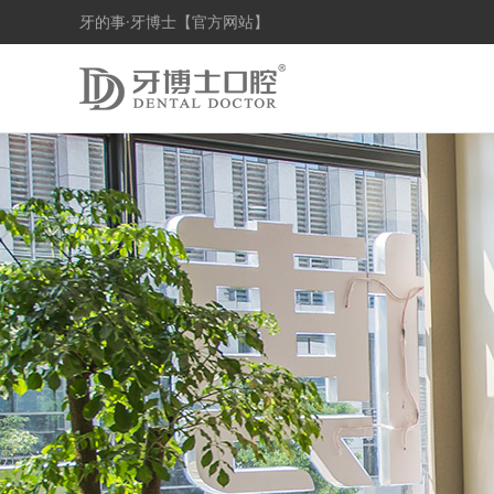
牙的事·牙博士【官方网站】