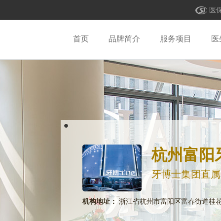
医
首页
品牌简介
服务项目
医
牙齿种植
|
牙齿正畸
|
牙齿修复
|
|
牙周治疗
|
杭州富阳
牙博士集团直属
机构地址：
浙江省杭州市富阳区富春街道桂花西