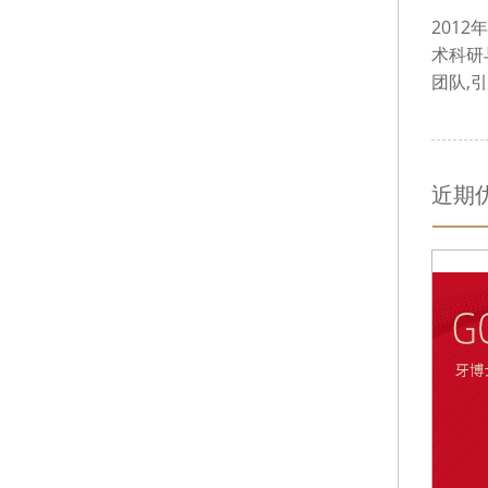
201
术科研
团队,引
近期