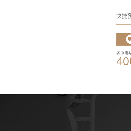
快捷
客服电话
40