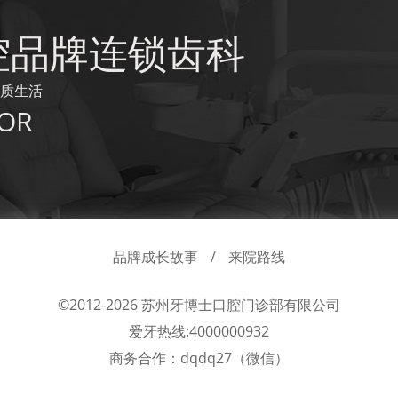
腔品牌连锁齿科
质生活
OR
品牌成长故事
/
来院路线
©2012-2026 苏州牙博士口腔门诊部有限公司
爱牙热线:4000000932
商务合作：dqdq27（微信）