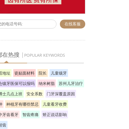
都在热搜
POPULAR KEYWORDS
话地址
瓷贴面材料
院长
儿童镶牙
仓镶牙医保可以报吗
纳米树脂
苏州儿牙治疗
博士几点上班
安全系数
门牙深覆盖原因
肿
种植牙有哪些禁忌
儿童看牙收费
中牙齿看牙
智齿疼痛
矫正说话影响
智齿