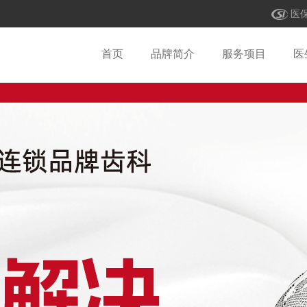
医
首页
品牌简介
服务项目
医
牙齿种植
|
牙齿正畸
|
牙周治疗
|