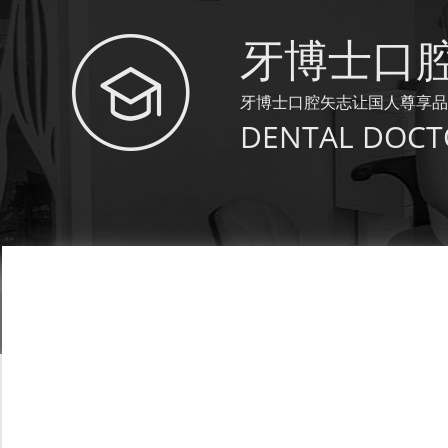
牙博士口
牙博士口腔矢志让国人尊享品
DENTAL DOCT