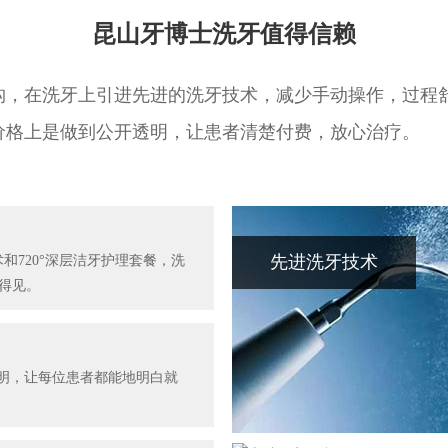
昆山牙博士洗牙值得信赖
构，在洗牙上引进先进的洗牙技术，减少手动操作，过程
价格上是做到公开透明，让患者清楚付费，放心治疗。
先进洗牙技术
和720°深层洁牙护理套餐，洗
得见。
透明，让每位患者都能地明白就