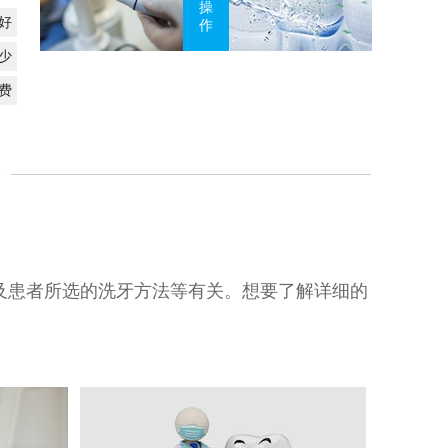
操
好
作
院排名
牙博士矫正牙齿可靠吗
少
去哪家医院好
苏州口腔诊所价目表
费
院医保
吴江牙科医院哪家好
及患者所选的洗牙方法等有关。想要了解详细的