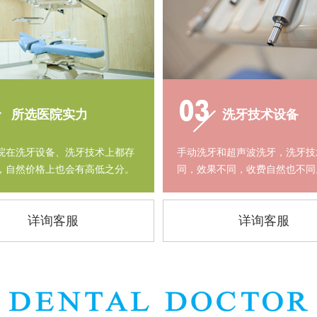
所选医院实力
洗牙技术设备
院在洗牙设备、洗牙技术上都存
手动洗牙和超声波洗牙，洗牙技
，自然价格上也会有高低之分。
同，效果不同，收费自然也不同
详询客服
详询客服