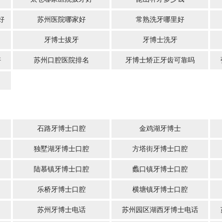
好
苏州医院哪家好
常熟洗牙哪里好
牙博士拔牙
牙博士洗牙
好
苏州口腔医院排名
牙博士矫正牙齿可靠吗
石路牙博士口腔
金鸡湖牙博士
独墅湖牙博士口腔
方塔街牙博士口腔
陆慕镇牙博士口腔
蠡口镇牙博士口腔
乐桥牙博士口腔
横塘镇牙博士口腔
苏州牙博士电话
苏州园区湖西牙博士电话