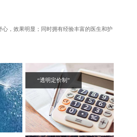
舒心，效果明显；同时拥有经验丰富的医生和护
“透明定价制”